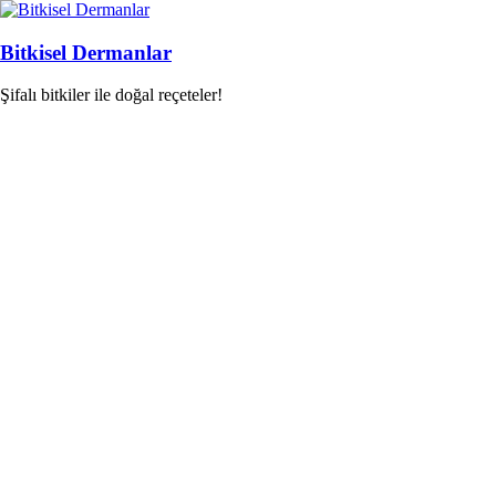
Skip
to
content
Bitkisel Dermanlar
Şifalı bitkiler ile doğal reçeteler!