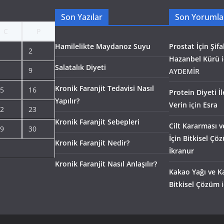
Son Yazılar
Son Yorumla
C
P
Hamilelikte Maydanoz Suyu
Prostat İçin Şifal
2
Hazanbel Kürü
i
Salatalık Diyeti
9
AYDEMİR
Kronik Faranjit Tedavisi Nasıl
5
16
Protein Diyeti İ
Yapılır?
Verin
için
Esra
2
23
Kronik Faranjit Sebepleri
Cilt Kararması v
9
30
İçin Bitkisel Çö
Kronik Faranjit Nedir?
İkranur
Kronik Faranjit Nasıl Anlaşılır?
Kakao Yağı ve Ka
Bitkisel Çözüm
i