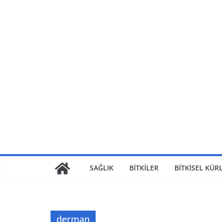
Skip
to
content
SAĞLIK
BİTKİLER
BİTKİSEL KÜR
derman