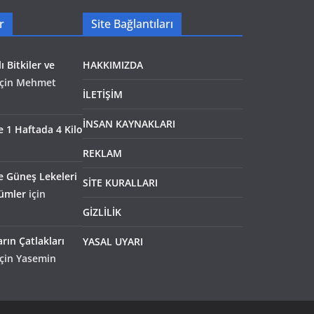
r
Site Bağlantıları
ı Bitkiler ve
HAKKIMIZDA
çin
Mehmet
İLETİŞİM
İNSAN KAYNAKLARI
le 1 Haftada 4 Kilo
REKLAM
e Güneş Lekeleri
SİTE KURALLARI
zümler
için
GİZLİLİK
rın Çatlakları
YASAL UYARI
çin
Yasemin