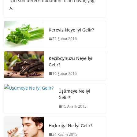
için son derece donanımlı olan havuç yağı
A,
Kereviz Neye İyi Gelir?
22 Şubat 2016
Keçiboynuzu Neye İyi
Gelir?
19 Şubat 2016
Üşümeye Ne İyi
Gelir?
15 Aralık 2015
Hıçkırığa Ne İyi Gelir?
24 Kasım 2015