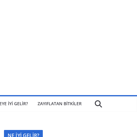
EYE İYİ GELİR?
ZAYIFLATAN BİTKİLER
NE İYİ GELİR?