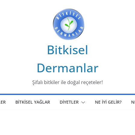
Bitkisel
Dermanlar
Şifalı bitkiler ile doğal reçeteler!
LER
BİTKİSEL YAĞLAR
DİYETLER
NE İYİ GELİR?
N