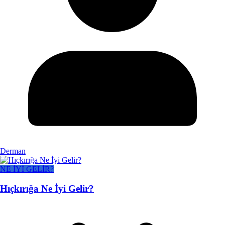
Derman
NE İYİ GELİR?
Hıçkırığa Ne İyi Gelir?