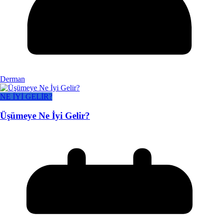
Derman
NE İYİ GELİR?
Üşümeye Ne İyi Gelir?