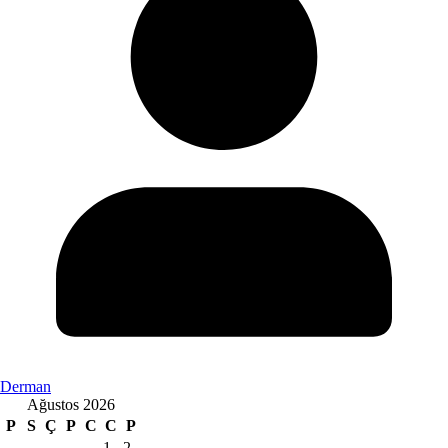
Derman
Ağustos 2026
P
S
Ç
P
C
C
P
1
2