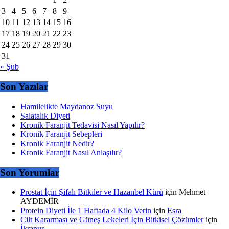
3
4
5
6
7
8
9
10
11
12
13
14
15
16
17
18
19
20
21
22
23
24
25
26
27
28
29
30
31
« Şub
Son Yazılar
Hamilelikte Maydanoz Suyu
Salatalık Diyeti
Kronik Faranjit Tedavisi Nasıl Yapılır?
Kronik Faranjit Sebepleri
Kronik Faranjit Nedir?
Kronik Faranjit Nasıl Anlaşılır?
Son Yorumlar
Prostat İçin Şifalı Bitkiler ve Hazanbel Kürü
için
Mehmet
AYDEMİR
Protein Diyeti İle 1 Haftada 4 Kilo Verin
için
Esra
Cilt Kararması ve Güneş Lekeleri İçin Bitkisel Çözümler
için
İkranur