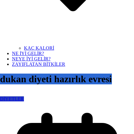
KAÇ KALORİ
NE İYİ GELİR?
NEYE İYİ GELİR?
ZAYIFLATAN BİTKİLER
dukan diyeti hazırlık evresi
DİYETLER