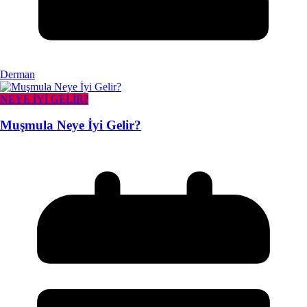
Derman
NEYE İYİ GELİR?
Muşmula Neye İyi Gelir?