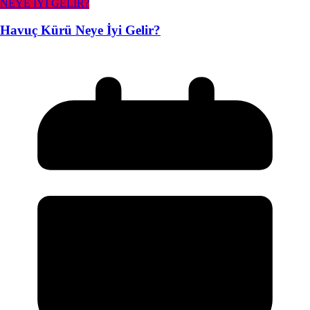
NEYE İYİ GELİR?
Havuç Kürü Neye İyi Gelir?