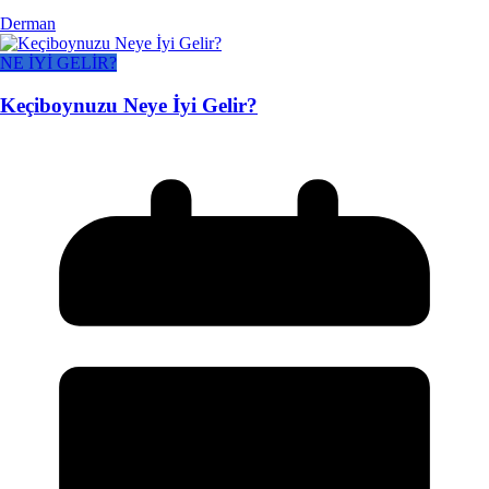
Derman
NE İYİ GELİR?
Keçiboynuzu Neye İyi Gelir?