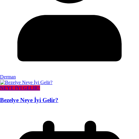
Derman
NEYE İYİ GELİR?
Bezelye Neye İyi Gelir?