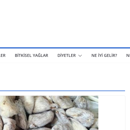
LER
BİTKİSEL YAĞLAR
DİYETLER
NE İYİ GELİR?
N