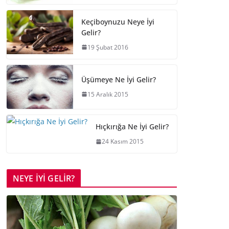
Keçiboynuzu Neye İyi
Gelir?
19 Şubat 2016
Üşümeye Ne İyi Gelir?
15 Aralık 2015
Hıçkırığa Ne İyi Gelir?
24 Kasım 2015
NEYE İYİ GELİR?