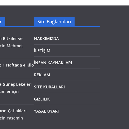
r
Site Bağlantıları
ı Bitkiler ve
HAKKIMIZDA
çin
Mehmet
İLETİŞİM
İNSAN KAYNAKLARI
le 1 Haftada 4 Kilo
REKLAM
e Güneş Lekeleri
SİTE KURALLARI
zümler
için
GİZLİLİK
rın Çatlakları
YASAL UYARI
çin
Yasemin