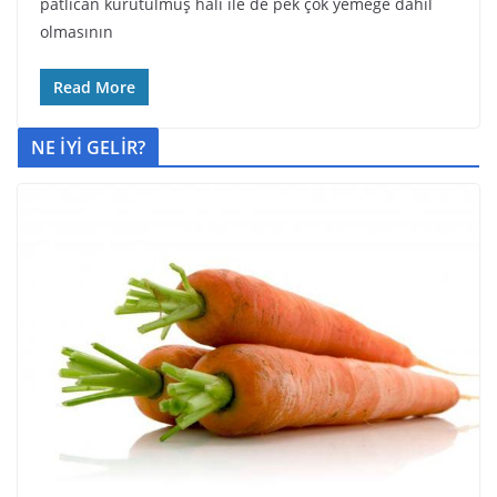
patlıcan kurutulmuş hali ile de pek çok yemeğe dahil
olmasının
Read More
NE İYİ GELİR?