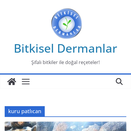
Skip
to
content
Bitkisel Dermanlar
Şifalı bitkiler ile doğal reçeteler!
kuru patlıcan