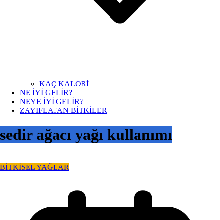
KAÇ KALORİ
NE İYİ GELİR?
NEYE İYİ GELİR?
ZAYIFLATAN BİTKİLER
sedir ağacı yağı kullanımı
BİTKİSEL YAĞLAR