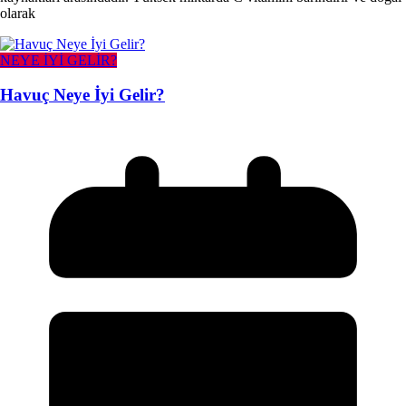
olarak
NEYE İYİ GELİR?
Havuç Neye İyi Gelir?