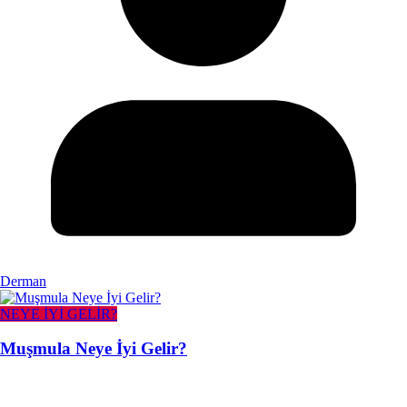
Derman
NEYE İYİ GELİR?
Muşmula Neye İyi Gelir?