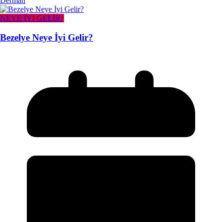
Derman
NEYE İYİ GELİR?
Bezelye Neye İyi Gelir?