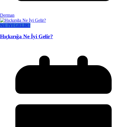
Derman
NE İYİ GELİR?
Hıçkırığa Ne İyi Gelir?