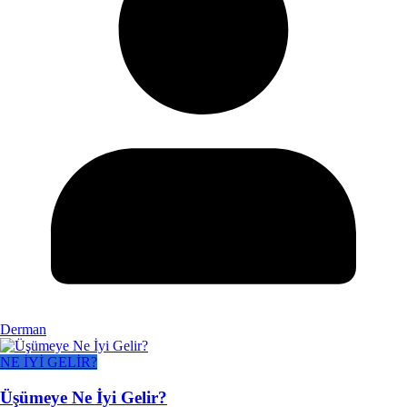
Derman
NE İYİ GELİR?
Üşümeye Ne İyi Gelir?