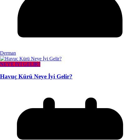
Derman
NEYE İYİ GELİR?
Havuç Kürü Neye İyi Gelir?