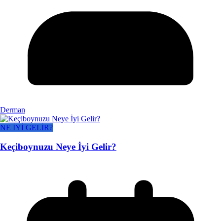
Derman
NE İYİ GELİR?
Keçiboynuzu Neye İyi Gelir?