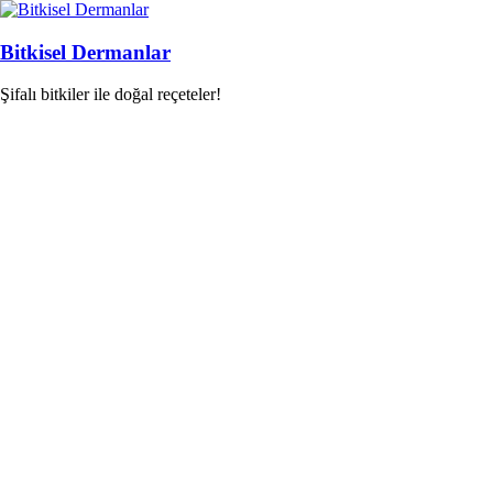
Skip
to
content
Bitkisel Dermanlar
Şifalı bitkiler ile doğal reçeteler!