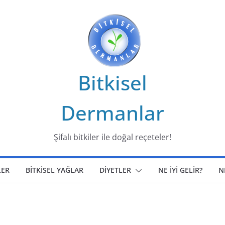
Bitkisel
Dermanlar
Şifalı bitkiler ile doğal reçeteler!
LER
BİTKİSEL YAĞLAR
DİYETLER
NE İYİ GELİR?
N