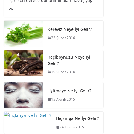
için son derece donanımlı olan havuç yağı
A,
Kereviz Neye İyi Gelir?
22 Şubat 2016
Keçiboynuzu Neye İyi
Gelir?
19 Şubat 2016
Üşümeye Ne İyi Gelir?
15 Aralık 2015
Hıçkırığa Ne İyi Gelir?
24 Kasım 2015