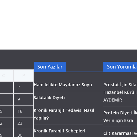
Son Yazılar
Son Yorumla
C
P
Hamilelikte Maydanoz Suyu
Prostat İçin Şifal
2
Hazanbel Kürü
i
Salatalık Diyeti
9
AYDEMİR
Kronik Faranjit Tedavisi Nasıl
5
16
Protein Diyeti İ
Yapılır?
Verin
için
Esra
2
23
Kronik Faranjit Sebepleri
Cilt Kararması v
9
30