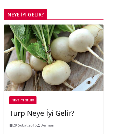
NEYE İYİ GELİR?
NEYE İYİ GELİR?
Turp Neye İyi Gelir?
29 Şubat 2016
Derman