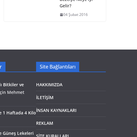
Gelir?
04 Şubat 2016
r
Site Bağlantıları
ı Bitkiler ve
HAKKIMIZDA
çin
Mehmet
İLETİŞİM
İNSAN KAYNAKLARI
le 1 Haftada 4 Kilo
REKLAM
e Güneş Lekeleri
SİTE KURALLARI