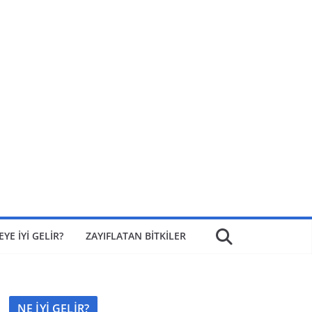
EYE İYİ GELİR?
ZAYIFLATAN BİTKİLER
NE İYİ GELİR?