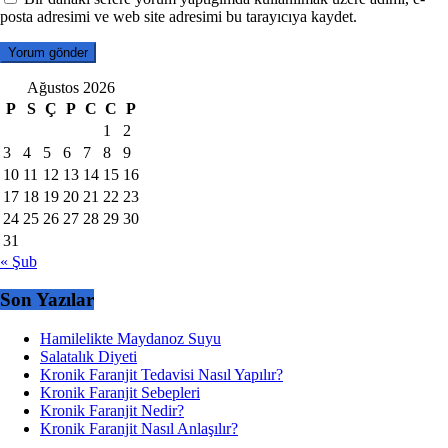
posta adresimi ve web site adresimi bu tarayıcıya kaydet.
Ağustos 2026
P
S
Ç
P
C
C
P
1
2
3
4
5
6
7
8
9
10
11
12
13
14
15
16
17
18
19
20
21
22
23
24
25
26
27
28
29
30
31
« Şub
Son Yazılar
Hamilelikte Maydanoz Suyu
Salatalık Diyeti
Kronik Faranjit Tedavisi Nasıl Yapılır?
Kronik Faranjit Sebepleri
Kronik Faranjit Nedir?
Kronik Faranjit Nasıl Anlaşılır?