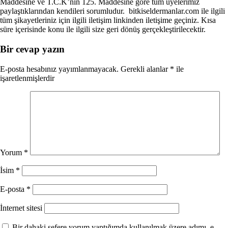
Maddesine ve T.C.K’nın 125. Maddesine göre tüm üyelerimiz
paylaştıklarından kendileri sorumludur. bitkiseldermanlar.com ile ilgili
tüm şikayetleriniz için ilgili iletişim linkinden iletişime geçiniz. Kısa
süre içerisinde konu ile ilgili size geri dönüş gerçekleştirilecektir.
Bir cevap yazın
E-posta hesabınız yayımlanmayacak.
Gerekli alanlar
*
ile
işaretlenmişlerdir
Yorum
*
İsim
*
E-posta
*
İnternet sitesi
Bir dahaki sefere yorum yaptığımda kullanılmak üzere adımı, e-