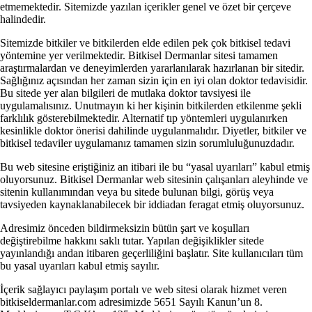
etmemektedir. Sitemizde yazılan içerikler genel ve özet bir çerçeve
halindedir.
Sitemizde bitkiler ve bitkilerden elde edilen pek çok bitkisel tedavi
yöntemine yer verilmektedir. Bitkisel Dermanlar sitesi tamamen
araştırmalardan ve deneyimlerden yararlanılarak hazırlanan bir sitedir.
Sağlığınız açısından her zaman sizin için en iyi olan doktor tedavisidir.
Bu sitede yer alan bilgileri de mutlaka doktor tavsiyesi ile
uygulamalısınız. Unutmayın ki her kişinin bitkilerden etkilenme şekli
farklılık gösterebilmektedir. Alternatif tıp yöntemleri uygulanırken
kesinlikle doktor önerisi dahilinde uygulanmalıdır. Diyetler, bitkiler ve
bitkisel tedaviler uygulamanız tamamen sizin sorumluluğunuzdadır.
Bu web sitesine eriştiğiniz an itibari ile bu “yasal uyarıları” kabul etmiş
oluyorsunuz. Bitkisel Dermanlar web sitesinin çalışanları aleyhinde ve
sitenin kullanımından veya bu sitede bulunan bilgi, görüş veya
tavsiyeden kaynaklanabilecek bir iddiadan feragat etmiş oluyorsunuz.
Adresimiz önceden bildirmeksizin bütün şart ve koşulları
değiştirebilme hakkını saklı tutar. Yapılan değişiklikler sitede
yayınlandığı andan itibaren geçerliliğini başlatır. Site kullanıcıları tüm
bu yasal uyarıları kabul etmiş sayılır.
İçerik sağlayıcı paylaşım portalı ve web sitesi olarak hizmet veren
bitkiseldermanlar.com adresimizde 5651 Sayılı Kanun’un 8.