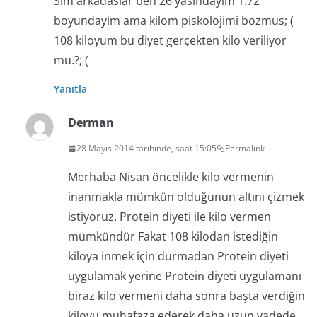
Slm arkadaslar ben 26 yasindayim 1.72
boyundayim ama kilom piskolojimi bozmus; (
108 kiloyum bu diyet gerçekten kilo veriliyor
mu.?; (
Yanıtla
Derman
28 Mayıs 2014 tarihinde, saat 15:05
Permalink
Merhaba Nisan öncelikle kilo vermenin
inanmakla mümkün olduğunun altını çizmek
istiyoruz. Protein diyeti ile kilo vermen
mümkündür Fakat 108 kilodan istediğin
kiloya inmek için durmadan Protein diyeti
uygulamak yerine Protein diyeti uygulamanı
biraz kilo vermeni daha sonra başta verdiğin
kiloyu muhafaza ederek daha uzun vadede