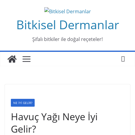
Skip
to
Bitkisel Dermanlar
content
Şifalı bitkiler ile doğal reçeteler!
NE İYİ GELİR?
Havuç Yağı Neye İyi
Gelir?