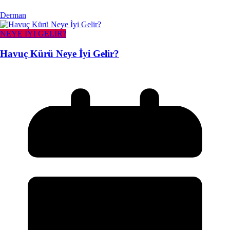
Derman
NEYE İYİ GELİR?
Havuç Kürü Neye İyi Gelir?