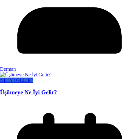
Derman
NE İYİ GELİR?
Üşümeye Ne İyi Gelir?