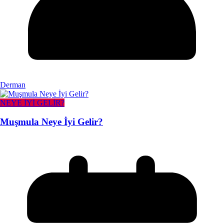
Derman
NEYE İYİ GELİR?
Muşmula Neye İyi Gelir?