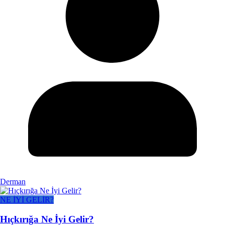
Derman
NE İYİ GELİR?
Hıçkırığa Ne İyi Gelir?