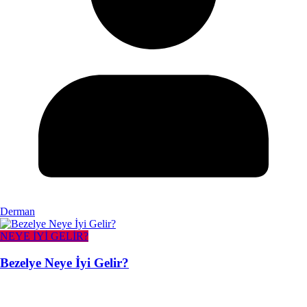
Derman
NEYE İYİ GELİR?
Bezelye Neye İyi Gelir?