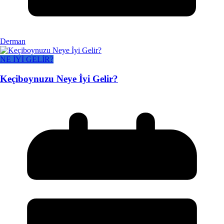
Derman
NE İYİ GELİR?
Keçiboynuzu Neye İyi Gelir?