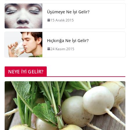
Üşümeye Ne İyi Gelir?
15 Aralık 2015
Hıçkırığa Ne İyi Gelir?
24 Kasım 2015
NEYE İYİ GELİR?