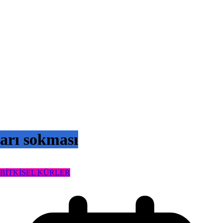
arı sokması
BİTKİSEL KÜRLER