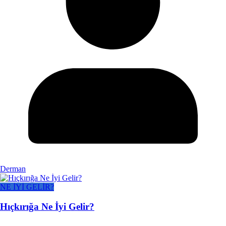
Derman
NE İYİ GELİR?
Hıçkırığa Ne İyi Gelir?