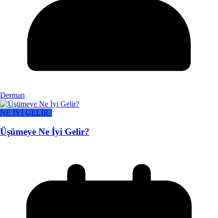
Derman
NE İYİ GELİR?
Üşümeye Ne İyi Gelir?