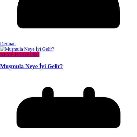
Derman
NEYE İYİ GELİR?
Muşmula Neye İyi Gelir?