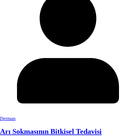
Derman
Arı Sokmasının Bitkisel Tedavisi