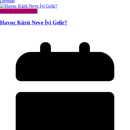
Derman
NEYE İYİ GELİR?
Havuç Kürü Neye İyi Gelir?