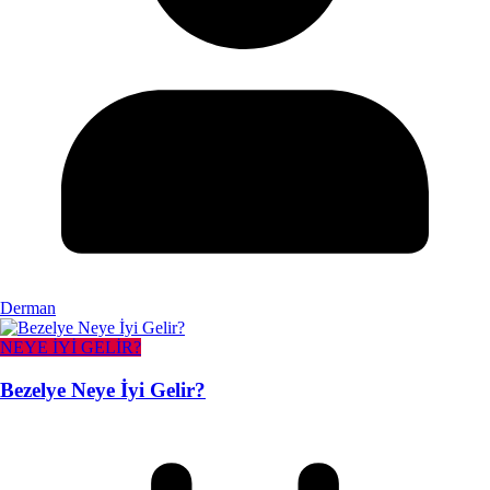
Derman
NEYE İYİ GELİR?
Bezelye Neye İyi Gelir?