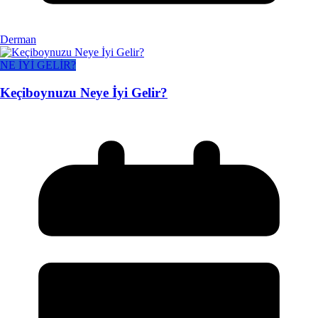
Derman
NE İYİ GELİR?
Keçiboynuzu Neye İyi Gelir?