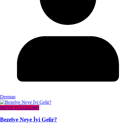
Derman
NEYE İYİ GELİR?
Bezelye Neye İyi Gelir?