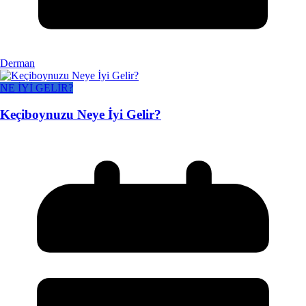
Derman
NE İYİ GELİR?
Keçiboynuzu Neye İyi Gelir?