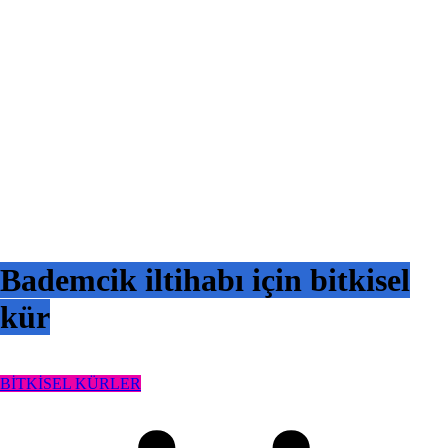
Bademcik iltihabı için bitkisel
kür
BİTKİSEL KÜRLER