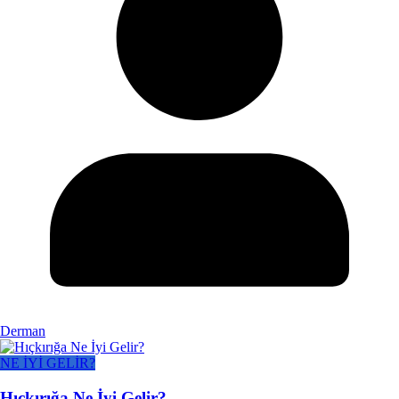
Derman
NE İYİ GELİR?
Hıçkırığa Ne İyi Gelir?