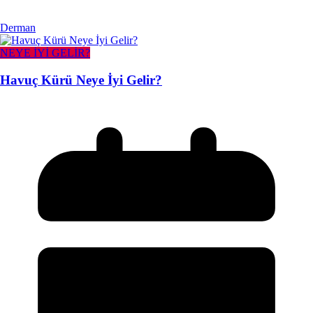
Derman
NEYE İYİ GELİR?
Havuç Kürü Neye İyi Gelir?