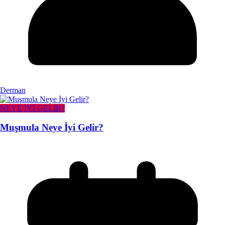
Derman
NEYE İYİ GELİR?
Muşmula Neye İyi Gelir?