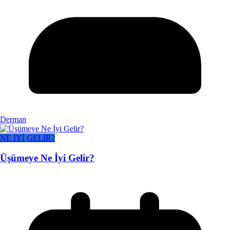
Derman
NE İYİ GELİR?
Üşümeye Ne İyi Gelir?