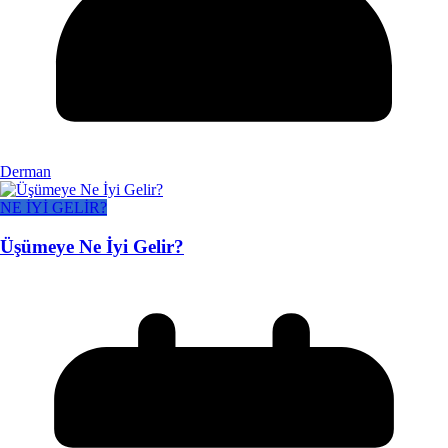
Derman
NE İYİ GELİR?
Üşümeye Ne İyi Gelir?