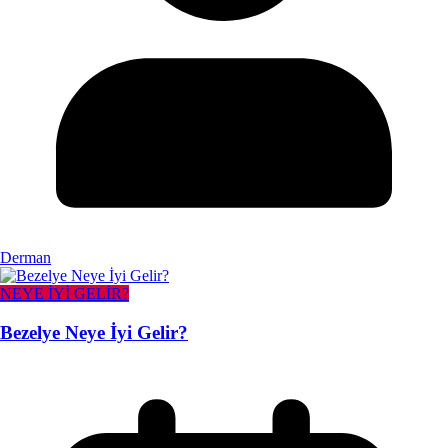
Derman
NEYE İYİ GELİR?
Bezelye Neye İyi Gelir?