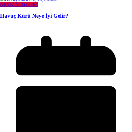
NEYE İYİ GELİR?
Havuç Kürü Neye İyi Gelir?