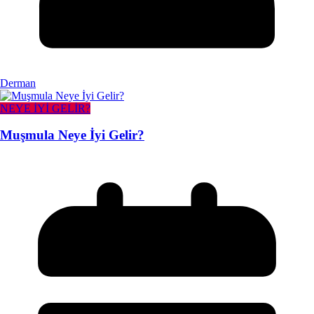
Derman
NEYE İYİ GELİR?
Muşmula Neye İyi Gelir?