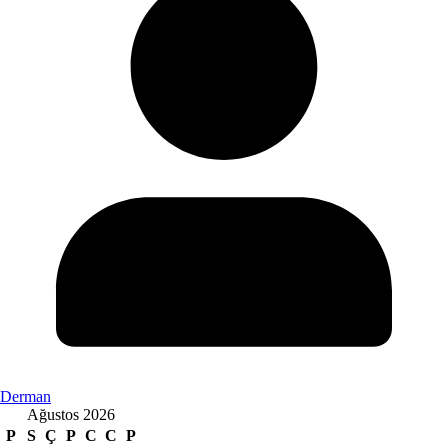
Derman
Ağustos 2026
P
S
Ç
P
C
C
P