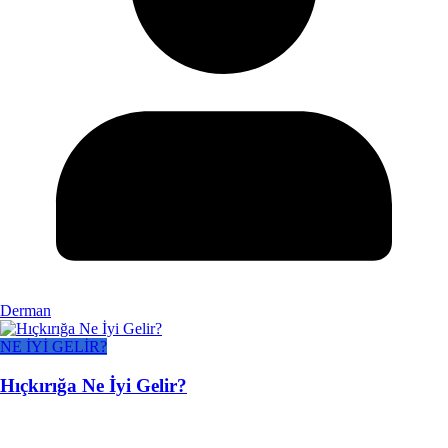
Derman
NE İYİ GELİR?
Hıçkırığa Ne İyi Gelir?