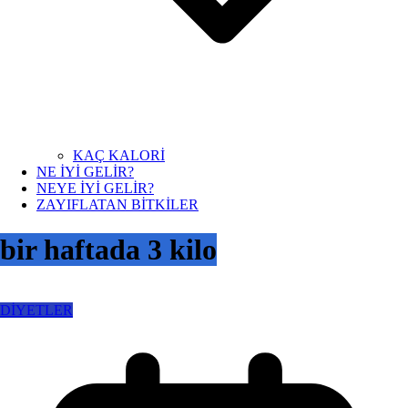
KAÇ KALORİ
NE İYİ GELİR?
NEYE İYİ GELİR?
ZAYIFLATAN BİTKİLER
bir haftada 3 kilo
DİYETLER