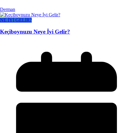
Derman
NE İYİ GELİR?
Keçiboynuzu Neye İyi Gelir?