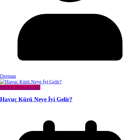
Derman
NEYE İYİ GELİR?
Havuç Kürü Neye İyi Gelir?