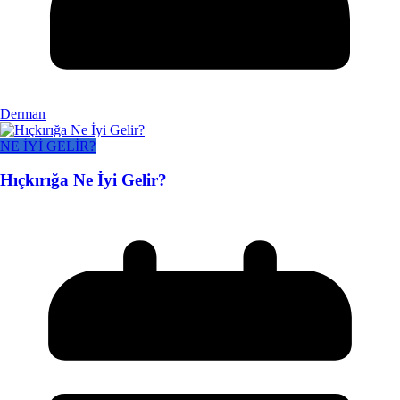
Derman
NE İYİ GELİR?
Hıçkırığa Ne İyi Gelir?