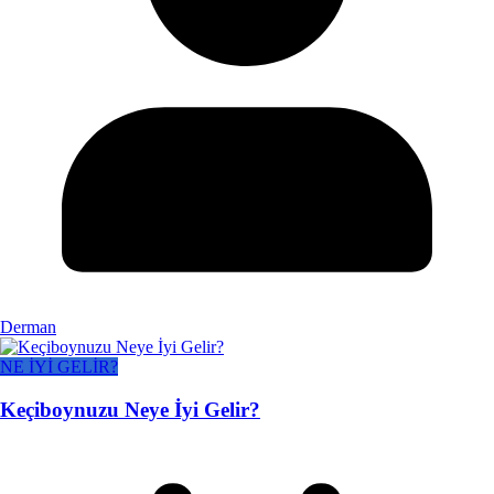
Derman
NE İYİ GELİR?
Keçiboynuzu Neye İyi Gelir?