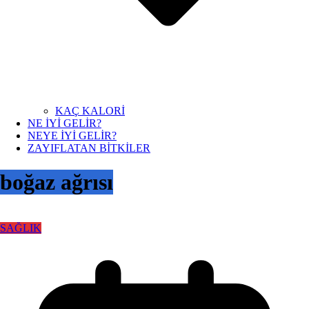
KAÇ KALORİ
NE İYİ GELİR?
NEYE İYİ GELİR?
ZAYIFLATAN BİTKİLER
boğaz ağrısı
SAĞLIK