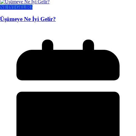
NE İYİ GELİR?
Üşümeye Ne İyi Gelir?