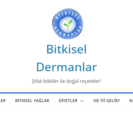
Bitkisel
Dermanlar
Şifalı bitkiler ile doğal reçeteler!
LER
BİTKİSEL YAĞLAR
DİYETLER
NE İYİ GELİR?
N