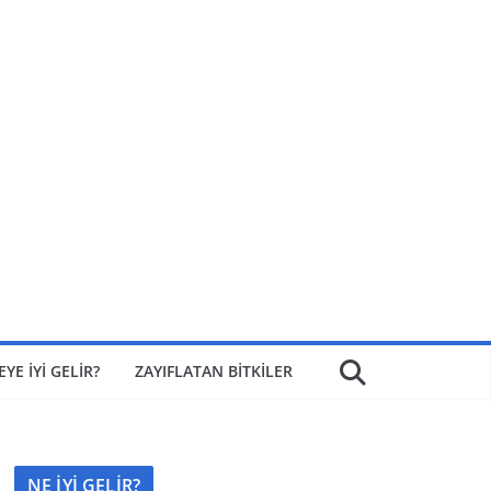
EYE İYİ GELİR?
ZAYIFLATAN BİTKİLER
NE İYİ GELİR?