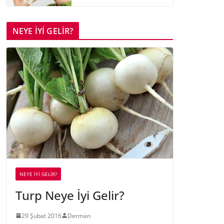
NEYE İYİ GELİR?
NEYE İYİ GELİR?
Turp Neye İyi Gelir?
29 Şubat 2016
Derman