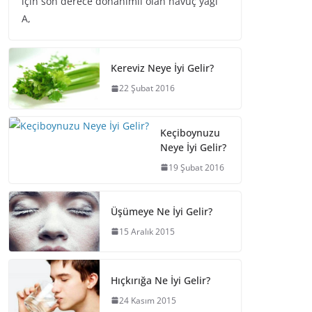
için son derece donanımlı olan havuç yağı
A,
Kereviz Neye İyi Gelir?
22 Şubat 2016
Keçiboynuzu
Neye İyi Gelir?
19 Şubat 2016
Üşümeye Ne İyi Gelir?
15 Aralık 2015
Hıçkırığa Ne İyi Gelir?
24 Kasım 2015