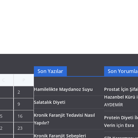
Son Yazılar
Son Yorumla
C
P
Hamilelikte Maydanoz Suyu
Prostat İçin Şifal
2
Hazanbel Kürü
i
Salatalık Diyeti
9
AYDEMİR
Kronik Faranjit Tedavisi Nasıl
5
16
Protein Diyeti İ
Yapılır?
Verin
için
Esra
2
23
Kronik Faranjit Sebepleri