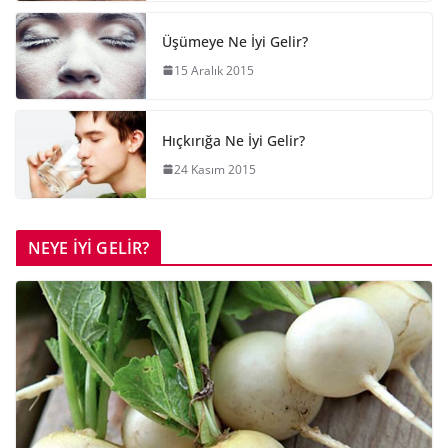
Üşümeye Ne İyi Gelir?
15 Aralık 2015
Hıçkırığa Ne İyi Gelir?
24 Kasım 2015
NEYE İYİ GELİR?