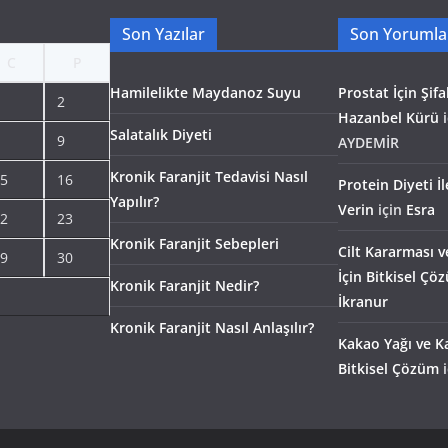
Son Yazılar
Son Yorumla
C
P
Hamilelikte Maydanoz Suyu
Prostat İçin Şifal
2
Hazanbel Kürü
i
Salatalık Diyeti
9
AYDEMİR
Kronik Faranjit Tedavisi Nasıl
5
16
Protein Diyeti İ
Yapılır?
Verin
için
Esra
2
23
Kronik Faranjit Sebepleri
Cilt Kararması v
9
30
İçin Bitkisel Çö
Kronik Faranjit Nedir?
İkranur
Kronik Faranjit Nasıl Anlaşılır?
Kakao Yağı ve Ka
Bitkisel Çözüm
i