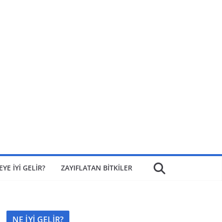
EYE İYİ GELİR?
ZAYIFLATAN BİTKİLER
NE İYİ GELİR?