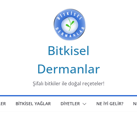
Bitkisel
Dermanlar
Şifalı bitkiler ile doğal reçeteler!
LER
BİTKİSEL YAĞLAR
DİYETLER
NE İYİ GELİR?
N