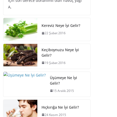
için son derece donanımlı olan havuç yağı
A,
Kereviz Neye İyi Gelir?
22 Şubat 2016
Keçiboynuzu Neye İyi
Gelir?
19 Şubat 2016
Üşümeye Ne İyi
Gelir?
15 Aralık 2015
Hıçkırığa Ne İyi Gelir?
24 Kasım 2015