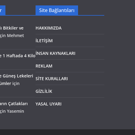
r
Site Bağlantıları
ı Bitkiler ve
HAKKIMIZDA
çin
Mehmet
İLETİŞİM
İNSAN KAYNAKLARI
le 1 Haftada 4 Kilo
REKLAM
e Güneş Lekeleri
SİTE KURALLARI
zümler
için
GİZLİLİK
rın Çatlakları
YASAL UYARI
çin
Yasemin