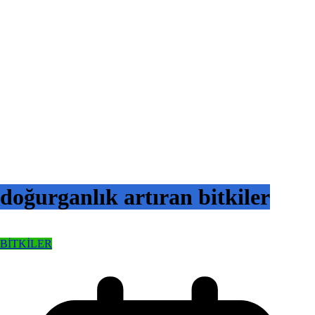
doğurganlık artıran bitkiler
BİTKİLER