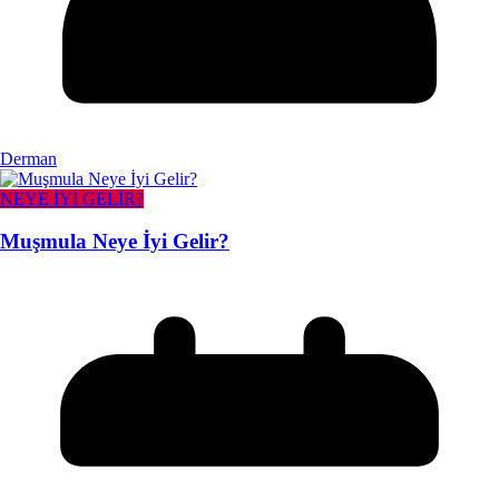
Derman
NEYE İYİ GELİR?
Muşmula Neye İyi Gelir?