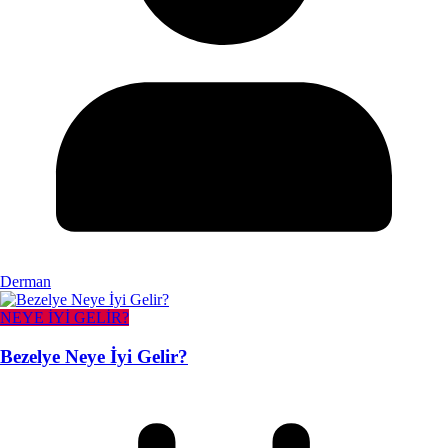
Derman
NEYE İYİ GELİR?
Bezelye Neye İyi Gelir?