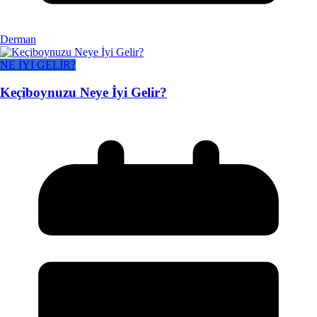
Derman
NE İYİ GELİR?
Keçiboynuzu Neye İyi Gelir?