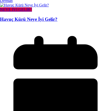
Derman
NEYE İYİ GELİR?
Havuç Kürü Neye İyi Gelir?