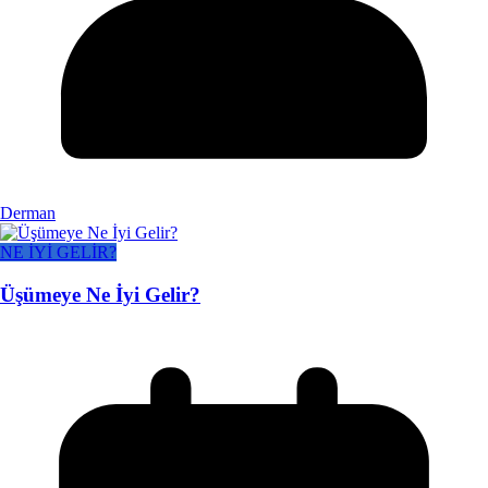
Derman
NE İYİ GELİR?
Üşümeye Ne İyi Gelir?