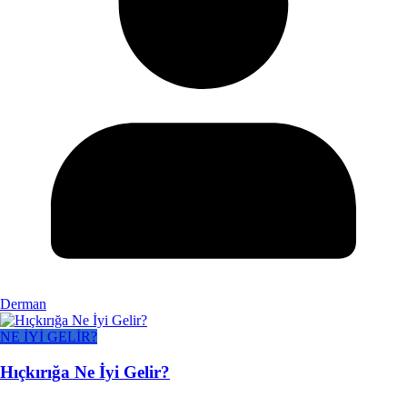
Derman
NE İYİ GELİR?
Hıçkırığa Ne İyi Gelir?