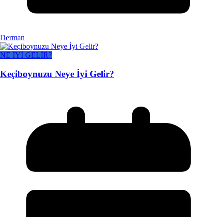
Derman
NE İYİ GELİR?
Keçiboynuzu Neye İyi Gelir?