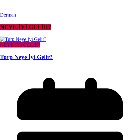
Derman
NEYE İYİ GELİR?
NEYE İYİ GELİR?
Turp Neye İyi Gelir?