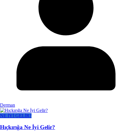
Derman
NE İYİ GELİR?
Hıçkırığa Ne İyi Gelir?