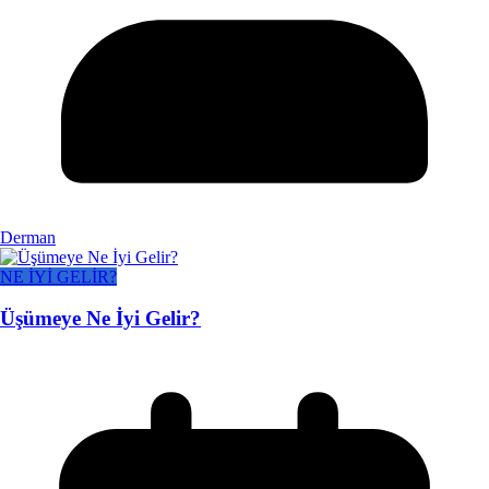
Derman
NE İYİ GELİR?
Üşümeye Ne İyi Gelir?