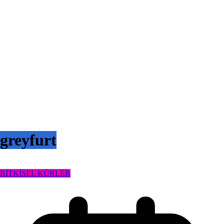
greyfurt
BİTKİSEL KÜRLER