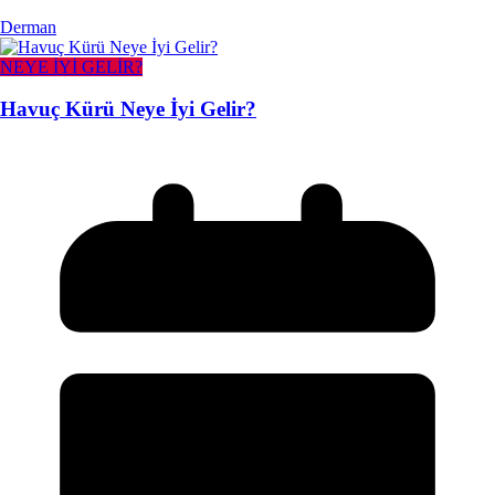
Derman
NEYE İYİ GELİR?
Havuç Kürü Neye İyi Gelir?