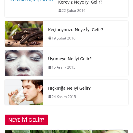
Kereviz Neye İyi Gelir?
22 Şubat 2016
Keçiboynuzu Neye İyi Gelir?
19 Şubat 2016
Üşümeye Ne İyi Gelir?
15 Aralık 2015
Hıçkırığa Ne İyi Gelir?
24 Kasım 2015
NEYE İYİ GELİR?