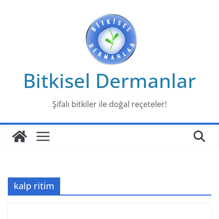
Skip
to
content
Bitkisel Dermanlar
Şifalı bitkiler ile doğal reçeteler!
kalp ritim