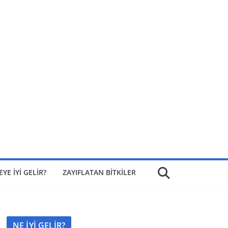
EYE İYİ GELİR?
ZAYIFLATAN BİTKİLER
NE İYİ GELİR?