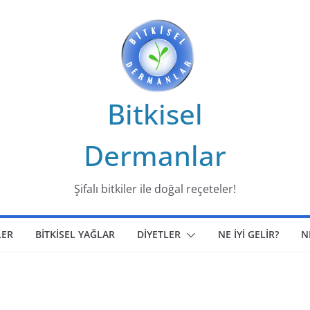
Bitkisel
Dermanlar
Şifalı bitkiler ile doğal reçeteler!
LER
BİTKİSEL YAĞLAR
DİYETLER
NE İYİ GELİR?
N