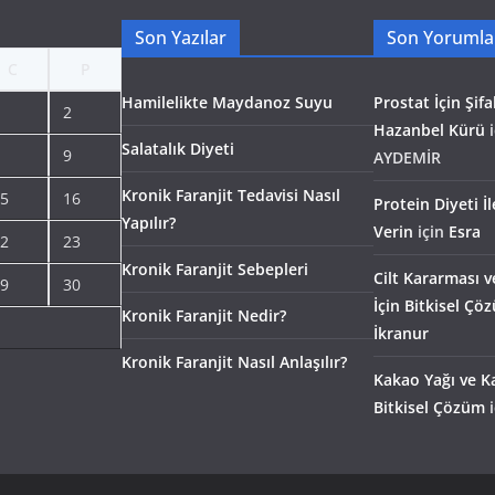
Son Yazılar
Son Yorumla
C
P
Hamilelikte Maydanoz Suyu
Prostat İçin Şifal
2
Hazanbel Kürü
i
Salatalık Diyeti
9
AYDEMİR
Kronik Faranjit Tedavisi Nasıl
5
16
Protein Diyeti İ
Yapılır?
Verin
için
Esra
2
23
Kronik Faranjit Sebepleri
Cilt Kararması v
9
30
İçin Bitkisel Çö
Kronik Faranjit Nedir?
İkranur
Kronik Faranjit Nasıl Anlaşılır?
Kakao Yağı ve Ka
Bitkisel Çözüm
i