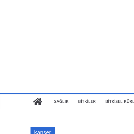
Skip
to
content
SAĞLIK
BİTKİLER
BİTKİSEL KÜR
kanser