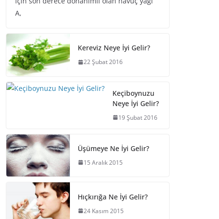
için son derece donanımlı olan havuç yağı
A,
Kereviz Neye İyi Gelir?
22 Şubat 2016
Keçiboynuzu
Neye İyi Gelir?
19 Şubat 2016
Üşümeye Ne İyi Gelir?
15 Aralık 2015
Hıçkırığa Ne İyi Gelir?
24 Kasım 2015