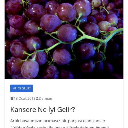
NE İYİ GELİR?
18 Ocak 2013
Derman
Kansere Ne İyi Gelir?
Artık hayatımızın acımasız bir parçası olan kanser
200’den fazla çeşidi ile insan ölümlerinin en önemli