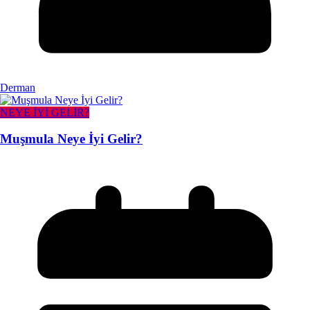
Derman
NEYE İYİ GELİR?
Muşmula Neye İyi Gelir?