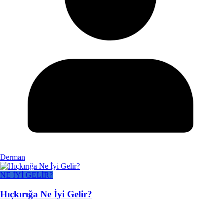
Derman
NE İYİ GELİR?
Hıçkırığa Ne İyi Gelir?