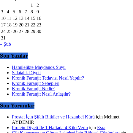
1
2
3
4
5
6
7
8
9
10
11
12
13
14
15
16
17
18
19
20
21
22
23
24
25
26
27
28
29
30
31
« Şub
Son Yazılar
Hamilelikte Maydanoz Suyu
Salatalık Diyeti
Kronik Faranjit Tedavisi Nasıl Yapılır?
Kronik Faranjit Sebepleri
Kronik Faranjit Nedir?
Kronik Faranjit Nasıl Anlaşılır?
Son Yorumlar
Prostat İçin Şifalı Bitkiler ve Hazanbel Kürü
için
Mehmet
AYDEMİR
Protein Diyeti İle 1 Haftada 4 Kilo Verin
için
Esra
Cilt Kararması ve Güneş Lekeleri İçin Bitkisel Çözümler
için