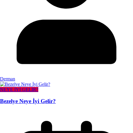
Derman
NEYE İYİ GELİR?
Bezelye Neye İyi Gelir?