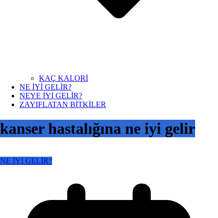
KAÇ KALORİ
NE İYİ GELİR?
NEYE İYİ GELİR?
ZAYIFLATAN BİTKİLER
kanser hastalığına ne iyi gelir
NE İYİ GELİR?