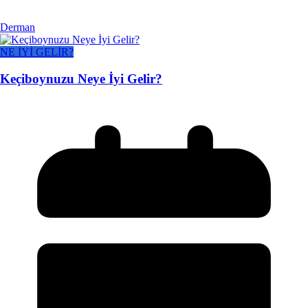
Derman
NE İYİ GELİR?
Keçiboynuzu Neye İyi Gelir?