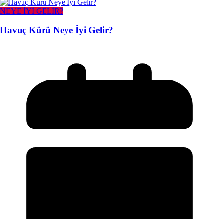
NEYE İYİ GELİR?
Havuç Kürü Neye İyi Gelir?