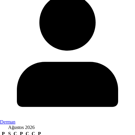
Derman
Ağustos 2026
P
S
Ç
P
C
C
P