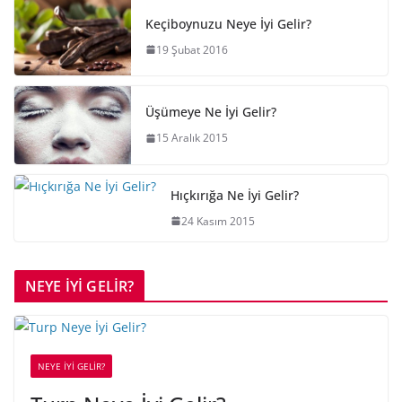
Keçiboynuzu Neye İyi Gelir?
19 Şubat 2016
Üşümeye Ne İyi Gelir?
15 Aralık 2015
Hıçkırığa Ne İyi Gelir?
24 Kasım 2015
NEYE İYİ GELİR?
NEYE İYİ GELİR?