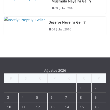
Muşmula Neye İyi Gelir?
09 Şubat 2016
Bezelye Neye İyi Gelir?
04 Şubat 2016
Ağustos 2026
P
S
Ç
P
C
C
P
1
2
3
4
5
6
7
8
9
10
11
12
13
14
15
16