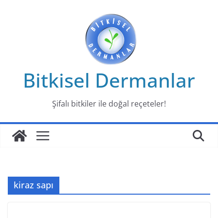
Skip
to
content
Bitkisel Dermanlar
Şifalı bitkiler ile doğal reçeteler!
kiraz sapı