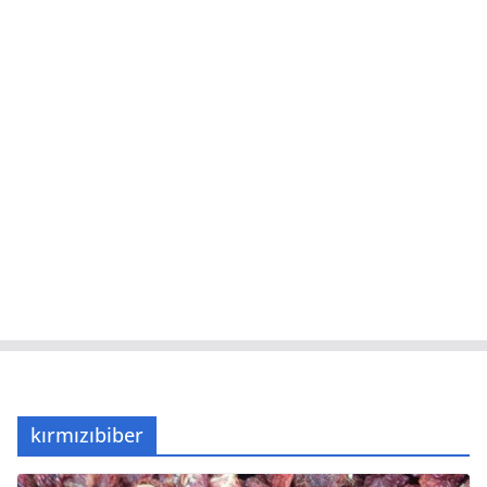
kırmızıbiber