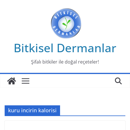
Skip
to
content
Bitkisel Dermanlar
Şifalı bitkiler ile doğal reçeteler!
kuru incirin kalorisi