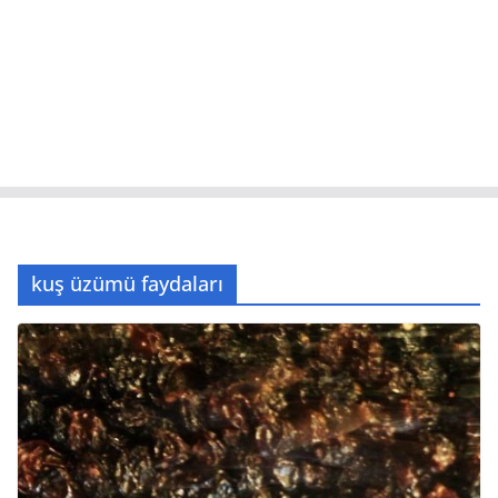
kuş üzümü faydaları