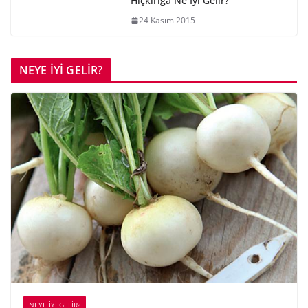
Hıçkırığa Ne İyi Gelir?
24 Kasım 2015
NEYE İYİ GELİR?
NEYE İYİ GELİR?