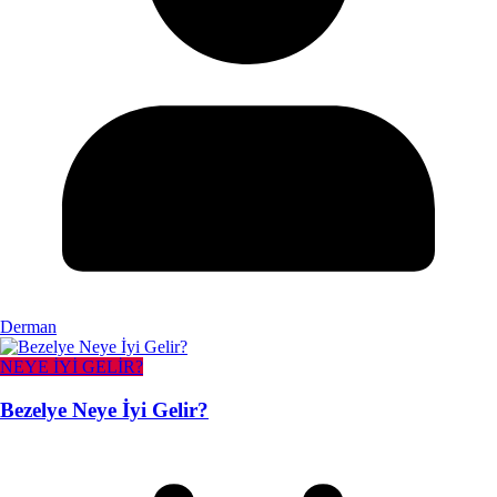
Derman
NEYE İYİ GELİR?
Bezelye Neye İyi Gelir?