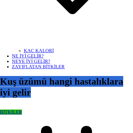
KAÇ KALORİ
NE İYİ GELİR?
NEYE İYİ GELİR?
ZAYIFLATAN BİTKİLER
Kuş üzümü hangi hastalıklara
iyi gelir
BİTKİLER