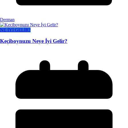
Derman
NE İYİ GELİR?
Keçiboynuzu Neye İyi Gelir?