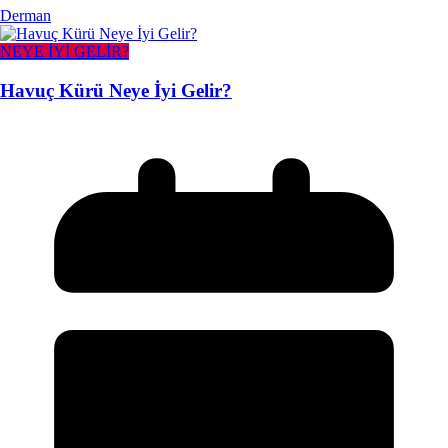
Derman
NEYE İYİ GELİR?
Havuç Kürü Neye İyi Gelir?