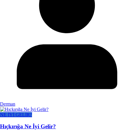
Derman
NE İYİ GELİR?
Hıçkırığa Ne İyi Gelir?