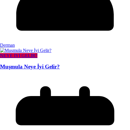
Derman
NEYE İYİ GELİR?
Muşmula Neye İyi Gelir?