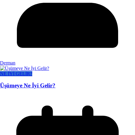
Derman
NE İYİ GELİR?
Üşümeye Ne İyi Gelir?