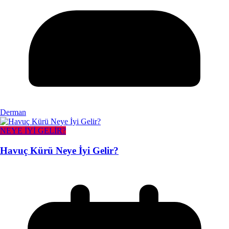
Derman
NEYE İYİ GELİR?
Havuç Kürü Neye İyi Gelir?