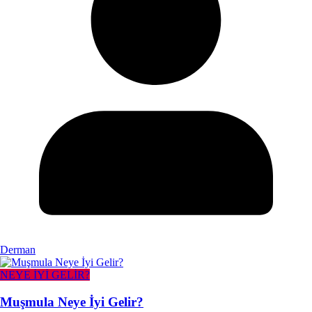
Derman
NEYE İYİ GELİR?
Muşmula Neye İyi Gelir?