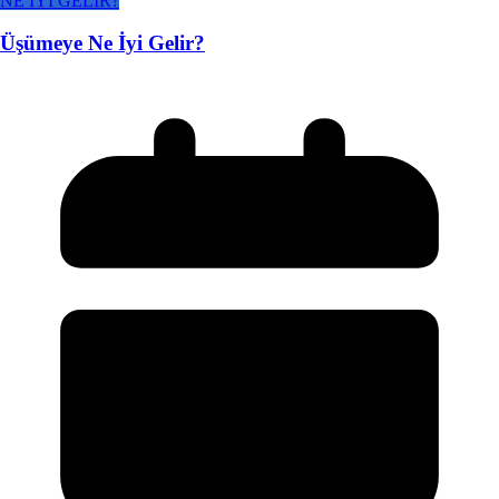
NE İYİ GELİR?
Üşümeye Ne İyi Gelir?