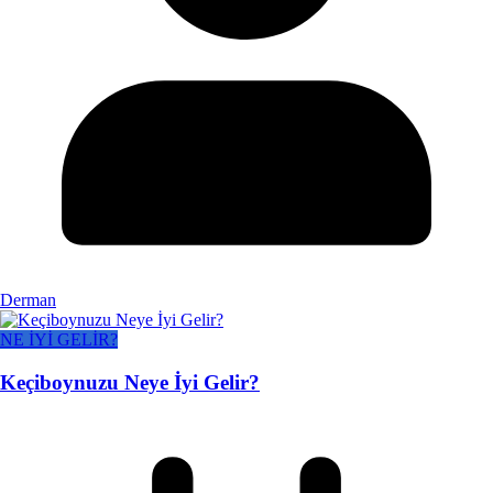
Derman
NE İYİ GELİR?
Keçiboynuzu Neye İyi Gelir?