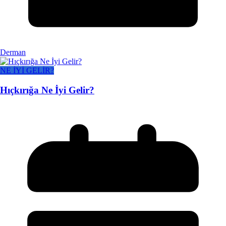
Derman
NE İYİ GELİR?
Hıçkırığa Ne İyi Gelir?