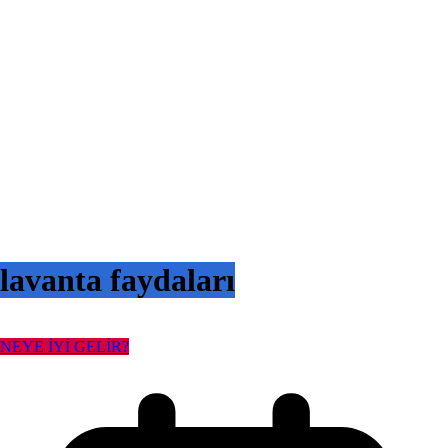
lavanta faydaları
NEYE İYİ GELİR?