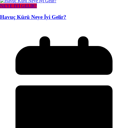
NEYE İYİ GELİR?
Havuç Kürü Neye İyi Gelir?