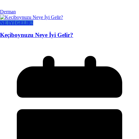
Derman
NE İYİ GELİR?
Keçiboynuzu Neye İyi Gelir?