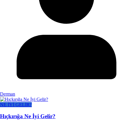
Derman
NE İYİ GELİR?
Hıçkırığa Ne İyi Gelir?