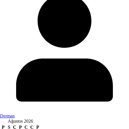
Derman
Ağustos 2026
P
S
Ç
P
C
C
P