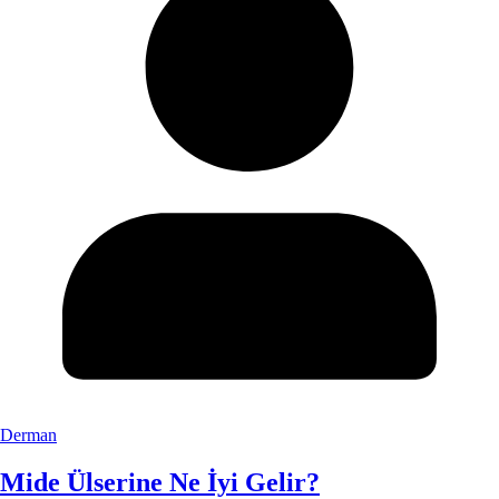
Derman
Mide Ülserine Ne İyi Gelir?