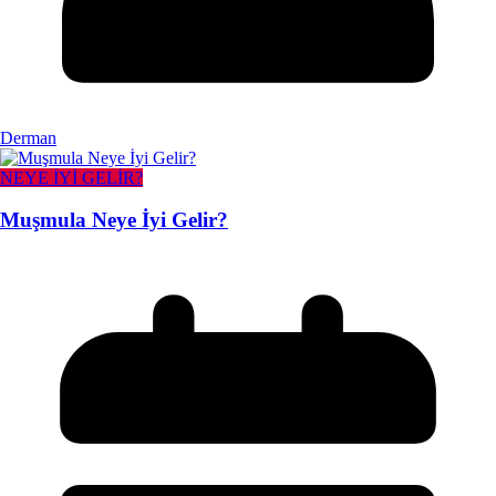
Derman
NEYE İYİ GELİR?
Muşmula Neye İyi Gelir?