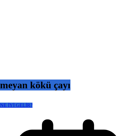
meyan kökü çayı
NE İYİ GELİR?