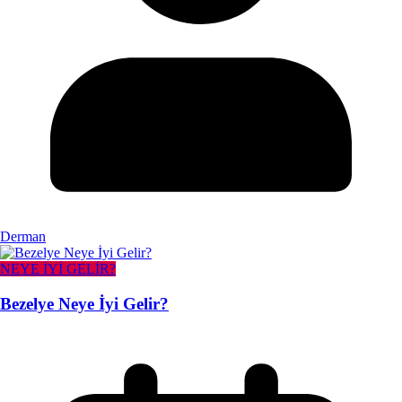
Derman
NEYE İYİ GELİR?
Bezelye Neye İyi Gelir?