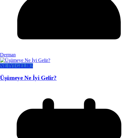
Derman
NE İYİ GELİR?
Üşümeye Ne İyi Gelir?