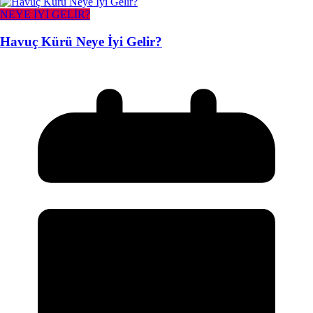
NEYE İYİ GELİR?
Havuç Kürü Neye İyi Gelir?