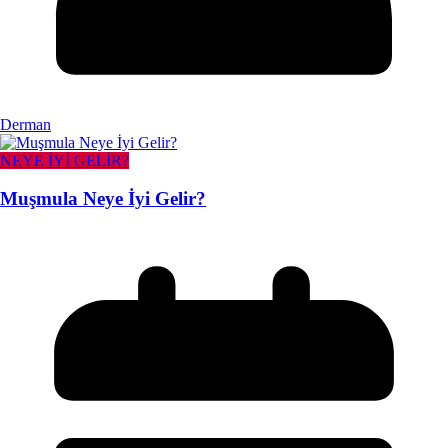
Derman
NEYE İYİ GELİR?
Muşmula Neye İyi Gelir?