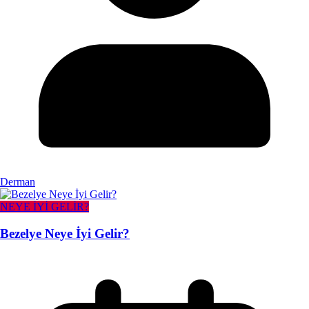
Derman
NEYE İYİ GELİR?
Bezelye Neye İyi Gelir?