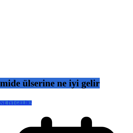
mide ülserine ne iyi gelir
NE İYİ GELİR?