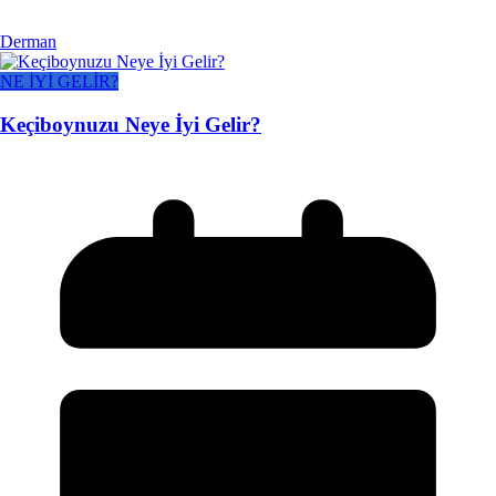
Derman
NE İYİ GELİR?
Keçiboynuzu Neye İyi Gelir?