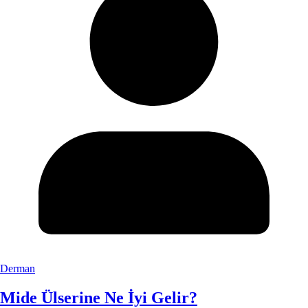
Derman
Mide Ülserine Ne İyi Gelir?