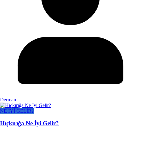
Derman
NE İYİ GELİR?
Hıçkırığa Ne İyi Gelir?