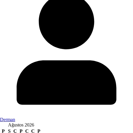
Derman
Ağustos 2026
P
S
Ç
P
C
C
P