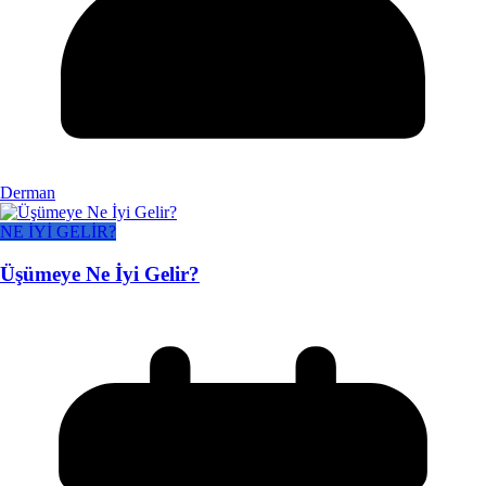
Derman
NE İYİ GELİR?
Üşümeye Ne İyi Gelir?