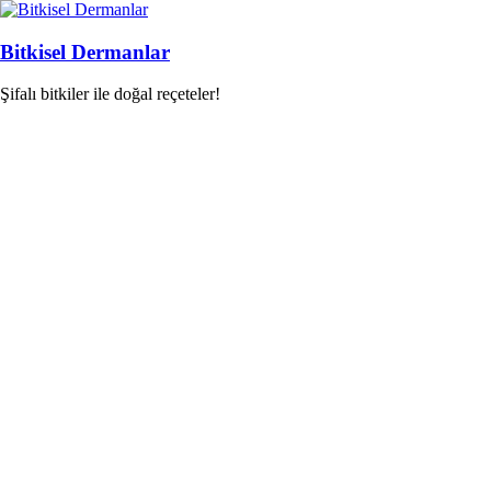
Skip
to
content
Bitkisel Dermanlar
Şifalı bitkiler ile doğal reçeteler!