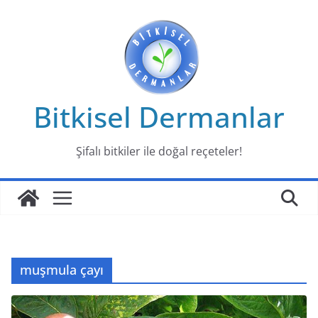
Skip
to
content
Bitkisel Dermanlar
Şifalı bitkiler ile doğal reçeteler!
muşmula çayı