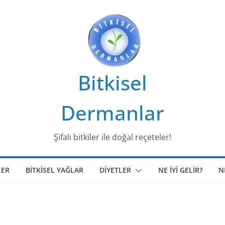
Bitkisel
Dermanlar
Şifalı bitkiler ile doğal reçeteler!
LER
BİTKİSEL YAĞLAR
DİYETLER
NE İYİ GELİR?
N