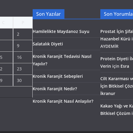
Son Yazılar
Son Yorumla
C
P
Hamilelikte Maydanoz Suyu
Prostat İçin Şifal
2
Hazanbel Kürü
i
Salatalık Diyeti
9
AYDEMİR
Kronik Faranjit Tedavisi Nasıl
5
16
Protein Diyeti İ
Yapılır?
Verin
için
Esra
2
23
Kronik Faranjit Sebepleri
Cilt Kararması v
9
30
İçin Bitkisel Çö
Kronik Faranjit Nedir?
İkranur
Kronik Faranjit Nasıl Anlaşılır?
Kakao Yağı ve Ka
Bitkisel Çözüm
i