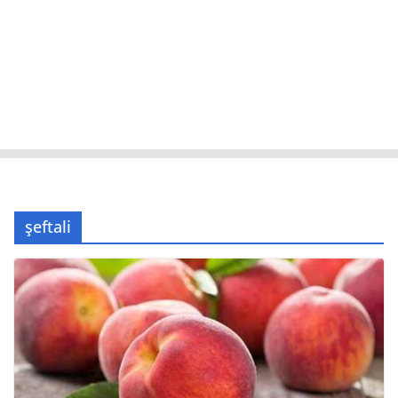
şeftali