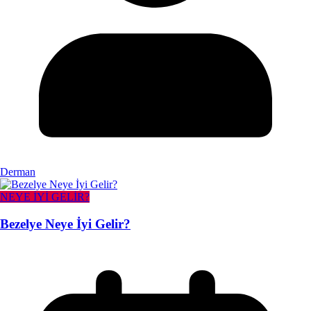
Derman
NEYE İYİ GELİR?
Bezelye Neye İyi Gelir?