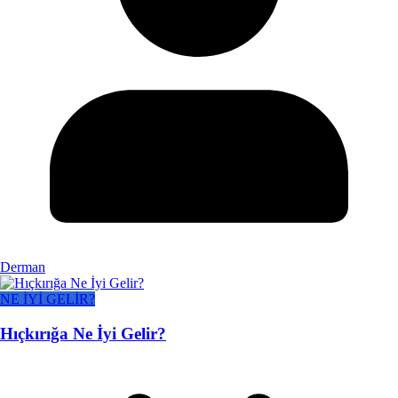
Derman
NE İYİ GELİR?
Hıçkırığa Ne İyi Gelir?