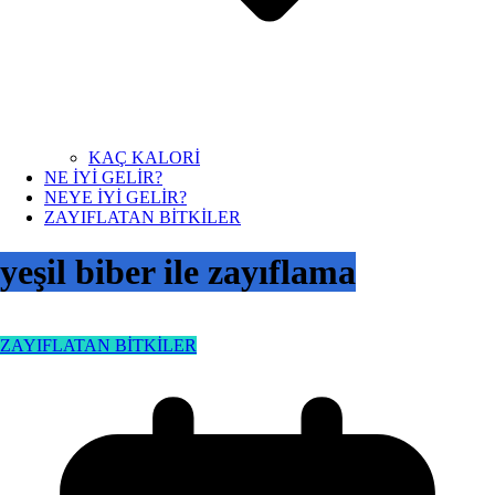
KAÇ KALORİ
NE İYİ GELİR?
NEYE İYİ GELİR?
ZAYIFLATAN BİTKİLER
yeşil biber ile zayıflama
ZAYIFLATAN BİTKİLER