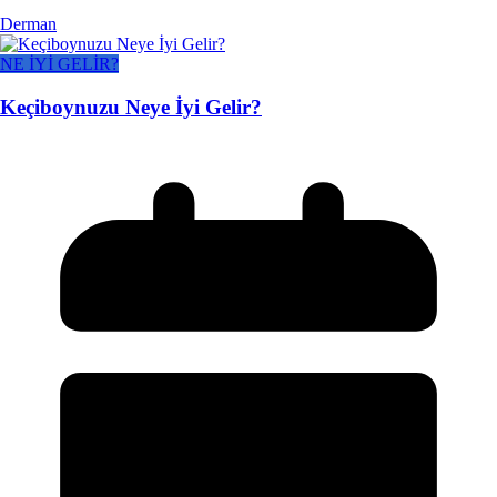
Derman
NE İYİ GELİR?
Keçiboynuzu Neye İyi Gelir?