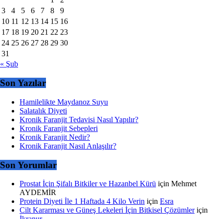
3
4
5
6
7
8
9
10
11
12
13
14
15
16
17
18
19
20
21
22
23
24
25
26
27
28
29
30
31
« Şub
Son Yazılar
Hamilelikte Maydanoz Suyu
Salatalık Diyeti
Kronik Faranjit Tedavisi Nasıl Yapılır?
Kronik Faranjit Sebepleri
Kronik Faranjit Nedir?
Kronik Faranjit Nasıl Anlaşılır?
Son Yorumlar
Prostat İçin Şifalı Bitkiler ve Hazanbel Kürü
için
Mehmet
AYDEMİR
Protein Diyeti İle 1 Haftada 4 Kilo Verin
için
Esra
Cilt Kararması ve Güneş Lekeleri İçin Bitkisel Çözümler
için
İkranur