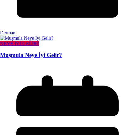
Derman
NEYE İYİ GELİR?
Muşmula Neye İyi Gelir?