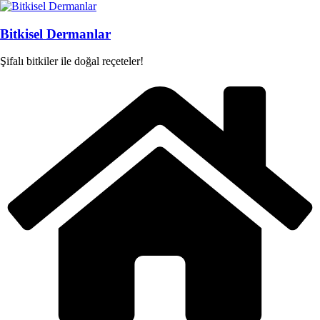
Skip
to
content
Bitkisel Dermanlar
Şifalı bitkiler ile doğal reçeteler!