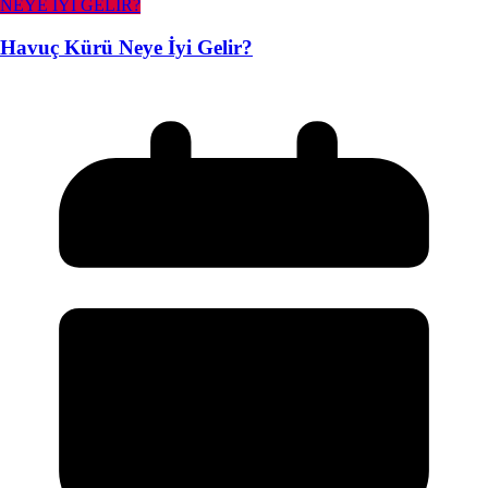
NEYE İYİ GELİR?
Havuç Kürü Neye İyi Gelir?