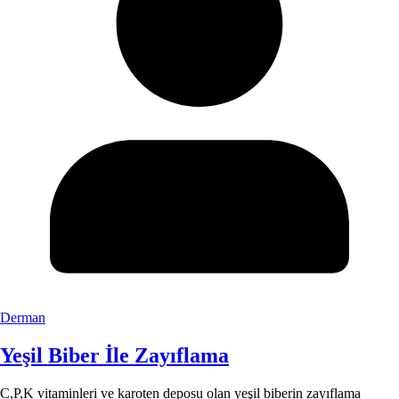
Derman
Yeşil Biber İle Zayıflama
C,P,K vitaminleri ve karoten deposu olan yeşil biberin zayıflama