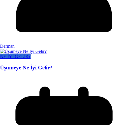
Derman
NE İYİ GELİR?
Üşümeye Ne İyi Gelir?