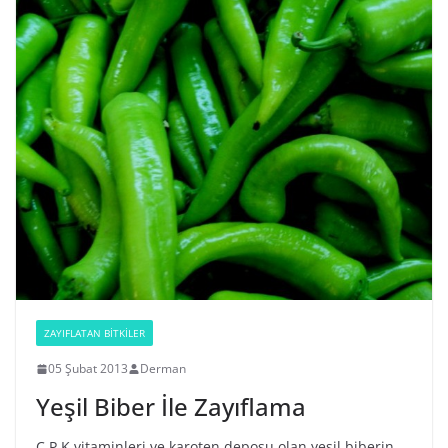
ZAYIFLATAN BİTKİLER
05 Şubat 2013
Derman
Yeşil Biber İle Zayıflama
C,P,K vitaminleri ve karoten deposu olan yeşil biberin