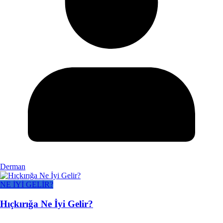
Derman
NE İYİ GELİR?
Hıçkırığa Ne İyi Gelir?