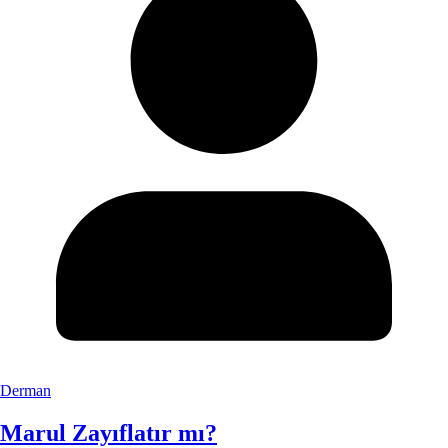
Derman
Marul Zayıflatır mı?