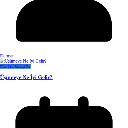
Derman
NE İYİ GELİR?
Üşümeye Ne İyi Gelir?