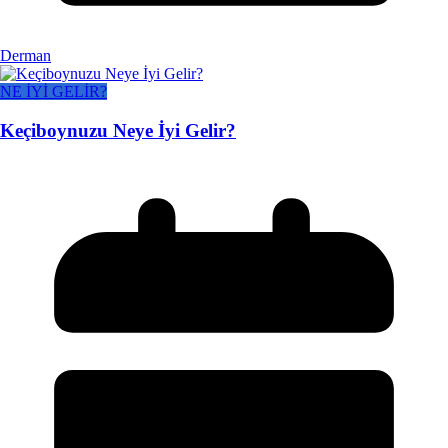
Derman
NE İYİ GELİR?
Keçiboynuzu Neye İyi Gelir?