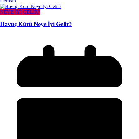
Derman
NEYE İYİ GELİR?
Havuç Kürü Neye İyi Gelir?