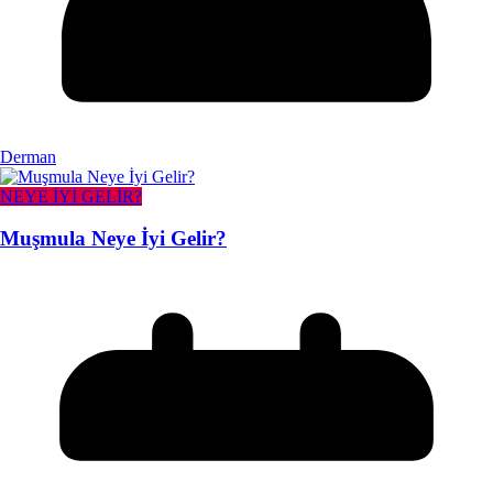
Derman
NEYE İYİ GELİR?
Muşmula Neye İyi Gelir?