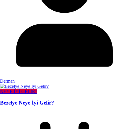
Derman
NEYE İYİ GELİR?
Bezelye Neye İyi Gelir?