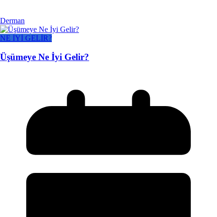
Derman
NE İYİ GELİR?
Üşümeye Ne İyi Gelir?