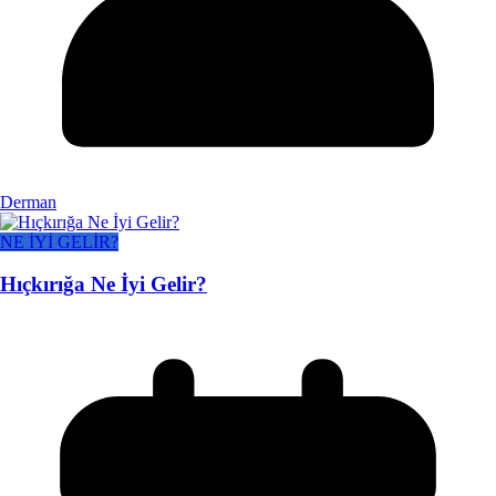
Derman
NE İYİ GELİR?
Hıçkırığa Ne İyi Gelir?