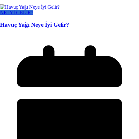
NE İYİ GELİR?
Havuç Yağı Neye İyi Gelir?