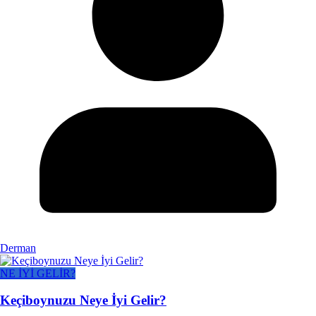
Derman
NE İYİ GELİR?
Keçiboynuzu Neye İyi Gelir?