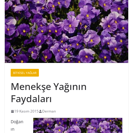
BİTKİSEL YAĞLAR
Menekşe Yağının
Faydaları
19 Kasım 2015
Derman
Doğan
ın