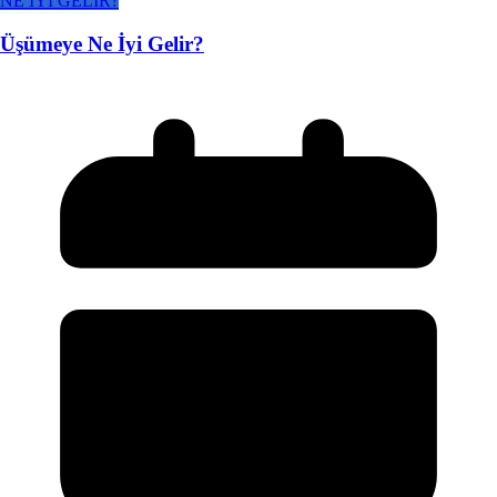
NE İYİ GELİR?
Üşümeye Ne İyi Gelir?