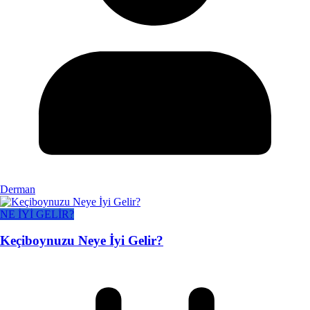
Derman
NE İYİ GELİR?
Keçiboynuzu Neye İyi Gelir?