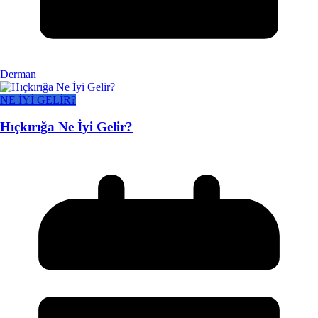
Derman
NE İYİ GELİR?
Hıçkırığa Ne İyi Gelir?