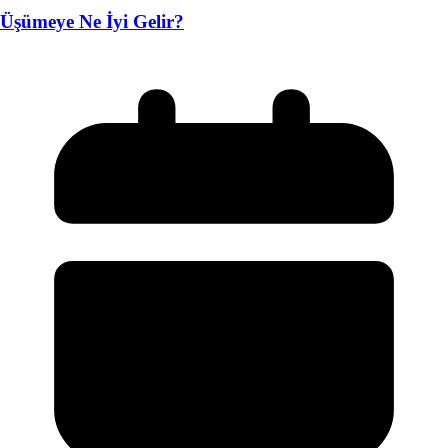
Üşümeye Ne İyi Gelir?