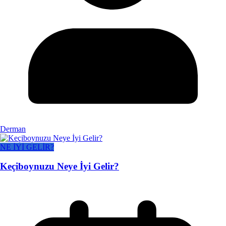
Derman
NE İYİ GELİR?
Keçiboynuzu Neye İyi Gelir?