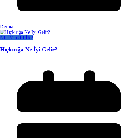
Derman
NE İYİ GELİR?
Hıçkırığa Ne İyi Gelir?