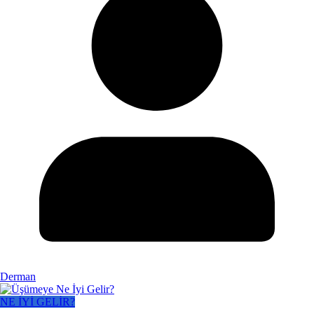
Derman
NE İYİ GELİR?