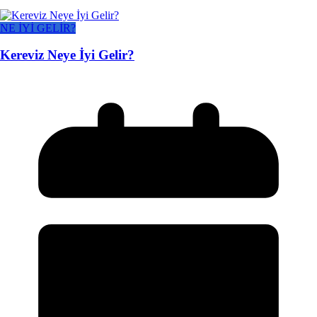
NE İYİ GELİR?
Kereviz Neye İyi Gelir?