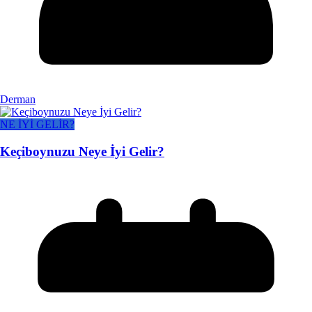
Derman
NE İYİ GELİR?
Keçiboynuzu Neye İyi Gelir?