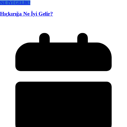
NE İYİ GELİR?
Hıçkırığa Ne İyi Gelir?