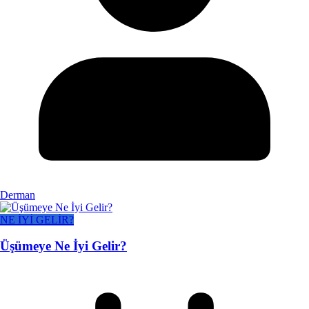
Derman
NE İYİ GELİR?
Üşümeye Ne İyi Gelir?