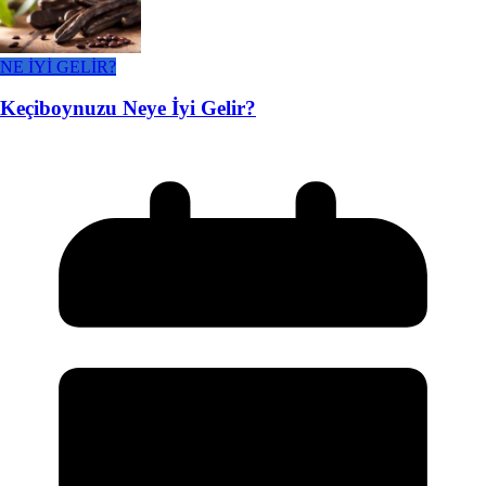
NE İYİ GELİR?
Keçiboynuzu Neye İyi Gelir?