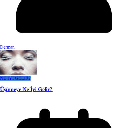
Derman
NE İYİ GELİR?
Üşümeye Ne İyi Gelir?