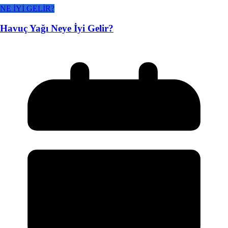
NE İYİ GELİR?
Havuç Yağı Neye İyi Gelir?