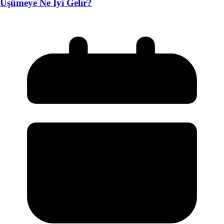
Üşümeye Ne İyi Gelir?