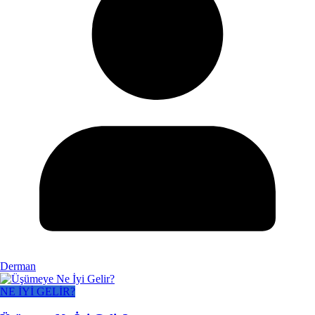
Derman
NE İYİ GELİR?