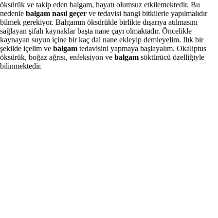
öksürük ve takip eden balgam, hayatı olumsuz etkilemektedir. Bu
nedenle
balgam nasıl geçer
ve tedavisi hangi bitkilerle yapılmalıdır
bilmek gerekiyor. Balgamın öksürükle birlikte dışarıya atılmasını
sağlayan şifalı kaynaklar başta nane çayı olmaktadır. Öncelikle
kaynayan suyun içine bir kaç dal nane ekleyip demleyelim. Ilık bir
şekilde içelim ve
balgam
tedavisini yapmaya başlayalım. Okaliptus
öksürük, boğaz ağrısı, enfeksiyon ve
balgam
söktürücü özelliğiyle
bilinmektedir.