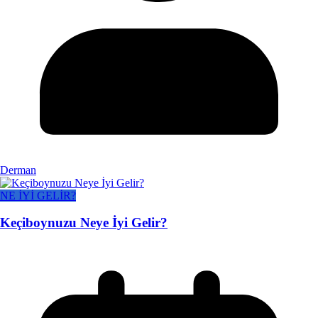
Derman
NE İYİ GELİR?
Keçiboynuzu Neye İyi Gelir?