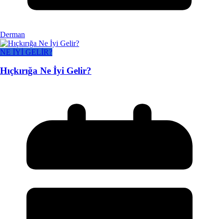
Derman
NE İYİ GELİR?
Hıçkırığa Ne İyi Gelir?